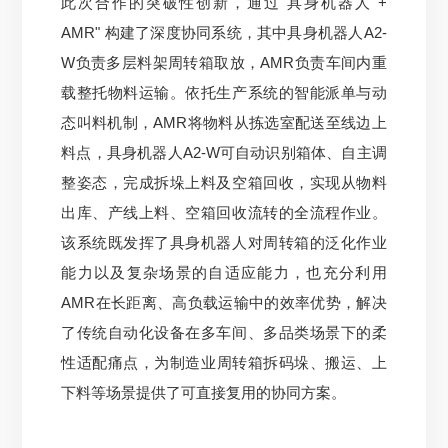
此次合作的突破性创新，通过"具身机器人 +
AMR" 构建了深度协同系统，其中具身机器人A2-
W负责多层料架周转箱取放，AMR负责车间内重
载整托物料运输。依托生产系统的智能派单与动
态叫料机制，AMR将物料从拣选室配送至线边上
料点，具身机器人A2-W可自动识别箱体、自主调
整姿态，完成拆垛上料及空箱回收，实现从物料
出库、产线上料、空箱回收流转的全流程作业。
该系统既发挥了具身机器人对周转箱的泛化作业
能力以及复杂场景的自适应能力，也充分利用
AMR在长距离、高
负载运输中的效率优势，解决
了传统自动化设备在多车间、多品类场景下的柔
性适配痛点，
为制造业周转箱拆码垛、搬运、上
下料等场景提供了可直接复用的协同方案。