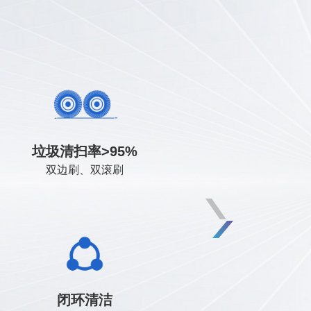
清洁边界自识别，任务自动分区，地
盲区启停、跌落检测、碰撞预警、飞
垃圾清扫率>95%
车检测、双路安全冗余设计
图自动更新
双边刷、双滚刷
自动充电，自动加排水，自动清洁污
闭环清洁