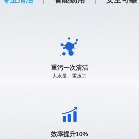
全
远程唤醒，一键启动，任意位置初始
视觉点云融合感知，有效识别各类障
重污一次清洁
化
碍
大水量、重压力
远
风机寿命10000h，双路冗余喷淋设
自动排班，自动生成作业报告
效率提升10%