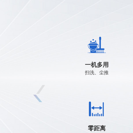
激光视觉融合定位技术，多场景安
车端、移动端、云端三端操控
一机多用
行驶
扫洗、尘推
故障诊断率>90%，异常主动告警，
门禁、电梯联动，跨层跨区无障碍
零距离