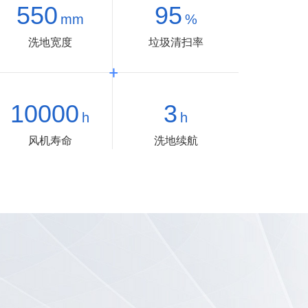
550
95
mm
%
洗地宽度
垃圾清扫率
10000
3
h
h
风机寿命
洗地续航