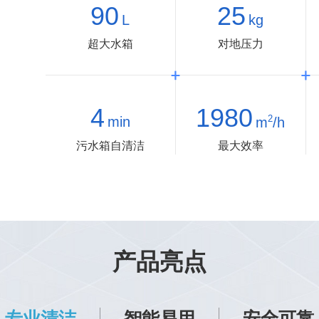
90
25
L
kg
超大水箱
对地压力
4
1980
2
min
m
/h
污水箱自清洁
最大效率
产品亮点
专业清洁
智能易用
安全可靠