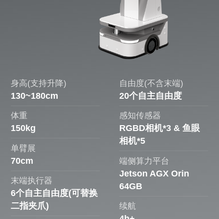
身高(支持升降)
自由度(不含末端)
130~180cm
20个自主自由度
体重
感知传感器
150kg
RGBD相机*3 & 鱼眼
相机*5
单臂展
70cm
端侧算力平台
Jetson AGX Orin
末端执行器
64GB
6个自主自由度(可替换
二指夹爪)
续航
4h+