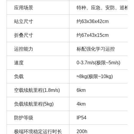
应用场景
特种、应急、安防、巡检
站立尺寸
约63x36x42cm
折叠尺寸
约67x43x15cm
运控能力
标配强化学习运控
速度
0-3.7m/s(极限~5m/s)
负载
≈8kg(极限~10kg)
空载续航里程(1.8m/s)
6km
负载续航里程(5kg)
4km
防护等级
IP54
极端环境稳定运行时长
200h